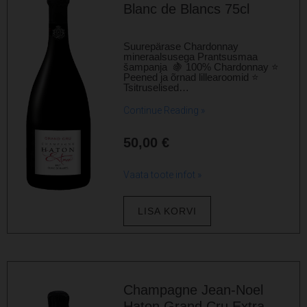
Blanc de Blancs 75cl
Suurepärase Chardonnay
mineraalsusega Prantsusmaa
šampanja 🍇 100% Chardonnay ⭐
Peened ja õrnad lillearoomid ⭐
Tsitruselised…
Continue Reading »
50,00
€
Vaata toote infot »
LISA KORVI
Champagne Jean-Noel
Haton Grand Cru Extra