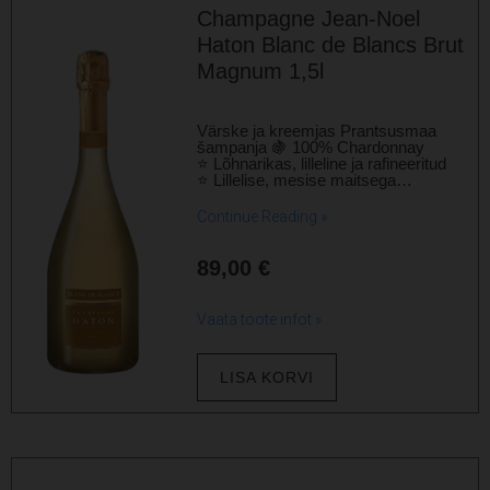
Champagne Jean-Noel
Haton Blanc de Blancs Brut
Magnum 1,5l
Värske ja kreemjas Prantsusmaa
šampanja 🍇 100% Chardonnay
⭐ Lõhnarikas, lilleline ja rafineeritud
⭐ Lillelise, mesise maitsega…
Continue Reading »
89,00
€
Vaata toote infot »
LISA KORVI