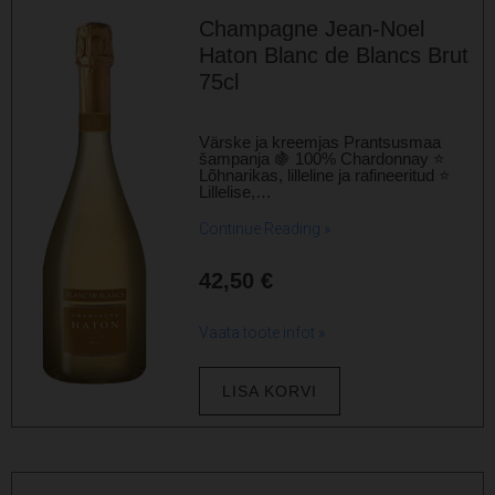
Champagne Jean-Noel
Haton Blanc de Blancs Brut
75cl
Värske ja kreemjas Prantsusmaa
šampanja 🍇 100% Chardonnay ⭐
Lõhnarikas, lilleline ja rafineeritud ⭐
Lillelise,…
Continue Reading »
42,50
€
Vaata toote infot »
LISA KORVI