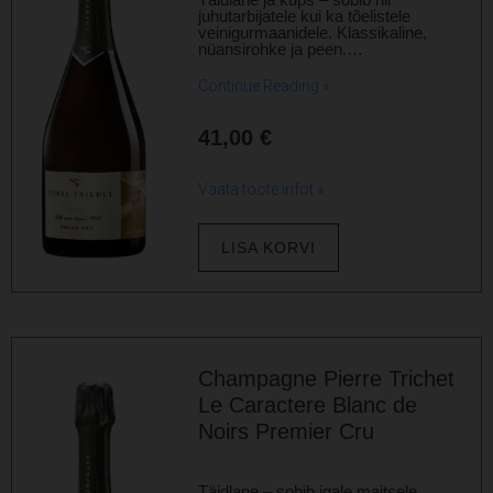
juhutarbijatele kui ka tõelistele
veinigurmaanidele. Klassikaline,
nüansirohke ja peen.…
Continue Reading »
41,00
€
Vaata toote infot »
LISA KORVI
Champagne Pierre Trichet
Le Caractere Blanc de
Noirs Premier Cru
Täidlane – sobib igale maitsele.