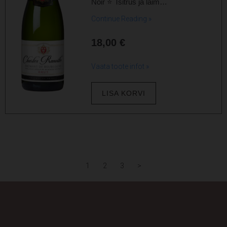
Noir ⭐ Tsitrus ja laim…
Continue Reading »
18,00
€
Vaata toote infot »
LISA KORVI
1
2
3
>