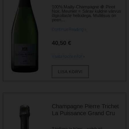
100% Mailly-Champagne 🍇 Pinot
Noir, Meunier ⭐ Särav kuldne värvus
õlgkollaste helkidega. Mullilisus on
peen…
Continue Reading »
40,50
€
Vaata toote infot »
LISA KORVI
Champagne Pierre Trichet
La Puissance Grand Cru
Täidlane ja küps – sobib nii