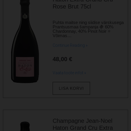
Rose Brut 75cl
Puhta maitse ning siidise värskusega
Prantsusmaa šampanja 🍇 60%
Chardonnay, 40% Pinot Noir ⭐
Võimas…
Continue Reading »
48,00
€
Vaata toote infot »
LISA KORVI
Champagne Jean-Noel
Haton Grand Cru Extra