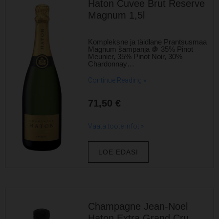
Haton Cuvee Brut Reserve
Magnum 1,5l
Kompleksne ja täidlane Prantsusmaa
Magnum šampanja 🍇 35% Pinot
Meunier, 35% Pinot Noir, 30%
Chardonnay…
Continue Reading »
71,50
€
Vaata toote infot »
LOE EDASI
Champagne Jean-Noel
Haton Extra Grand Cru