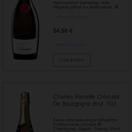
Harmooniline šampanja, mille
elegants jätkub ka järelmaitses. 🍇…
Continue Reading »
54,50
€
Vaata toote infot »
LISA KORVI
Charles Ranville Crémant
De Bourgogne Brut 75cl
Kauni mineraalsusega tsitruseline
Prantsusmaa crémant 🍇
Chardonnay, Aligoté, Gamay, Pinot