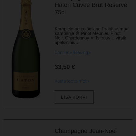
Haton Cuvee Brut Reserve
75cl
Kompleksne ja täidlane Prantsusmaa
šampanja 🍇 Pinot Meunier, Pinot
Noir, Chardonnay ⭐ Tsitrusvili, virsik,
apelsiniõis…
Continue Reading »
33,50
€
Vaata toote infot »
LISA KORVI
Champagne Jean-Noel