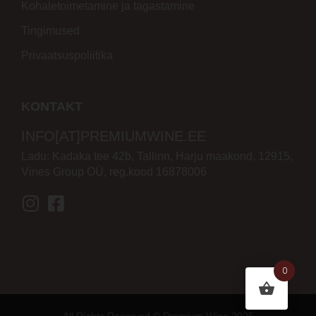
Kohaletoimetamine ja tagastamine
Tingimused
Privaatsuspoliitika
KONTAKT
INFO[AT]PREMIUMWINE.EE
Ladu: Kadaka tee 42b, Tallinn, Harju maakond, 12915,
Vines Group OÜ, reg.kood 16878006
0