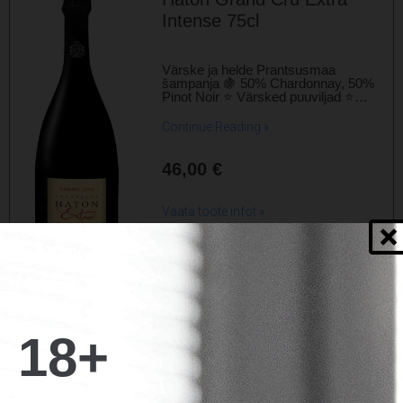
Intense 75cl
Värske ja helde Prantsusmaa
šampanja 🍇 50% Chardonnay, 50%
Pinot Noir ⭐ Värsked puuviljad ⭐…
Continue Reading »
46,00
€
Vaata toote infot »
LISA KORVI
18+
Champagne Jean-Noel
Haton Rose Brut 75cl