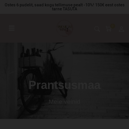
Ostes 6 pudelit, saad kogu tellimuse pealt -10%! 150€ eest ostes
tarne TASUTA
0
Prantsusmaa
Meie veinid