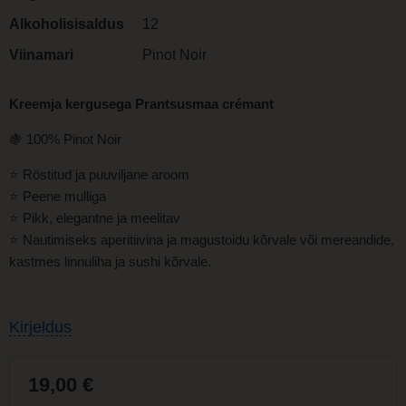
Alkoholisisaldus
12
Viinamari
Pinot Noir
Kreemja kergusega Prantsusmaa
crémant
🍇 100% Pinot Noir
⭐
Röstitud ja puuviljane aroom
⭐
Peene mulliga
⭐
Pikk, elegantne ja meelitav
⭐
Nautimiseks aperitiivina ja magustoidu kõrvale või mereandide,
kastmes linnuliha ja sushi kõrvale.
Kirjeldus
19,00
€