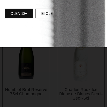
ENIM MÜÜDUD
OLEN 18+
EI OLE
Humblot Brut Reserve
Charles Roux Ice
75cl Champagne
Blanc de Blancs Demi-
Sec 75cl