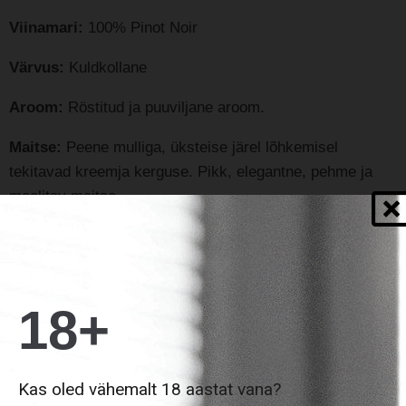
Viinamari:
100% Pinot Noir
Värvus:
Kuldkollane
Aroom:
Röstitud ja puuviljane aroom.
Maitse:
Peene mulliga, üksteise järel lõhkemisel
tekitavad kreemja kerguse. Pikk, elegantne, pehme ja
meelitav maitse.
Serveerimise soovitused:
Parim
serveerimistemperatuur 8°C. Nautimiseks aperitiivina ja
magustoidu kõrvale või mereandide, kastmes linnuliha ja
18+
sushi kõrvale.
Kas oled vähemalt 18 aastat vana?