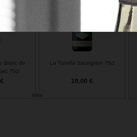
e Blanc de
La Tunella Sauvignon 75cl
Sec 75cl
€
19,00
€