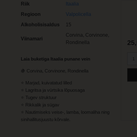
Riik
Itaalia
Regioon
Valpolicella
Alkoholisisaldus
15
Corvina, Corvinone,
Viinamari
25
Rondinella
Laia buketiga Itaalia punane vein
🍇
Corvina, Corvinone, Rondinella
⭐
Marjad, kuivatatud lilled
⭐
Lagritsa ja vürtsika lõpuosaga
⭐
Tugev struktuur
⭐ Rikkalik ja sügav
⭐
Nautimiseks veise-, lamba, loomaliha ning
sinihallitusjuustu kõrvale.