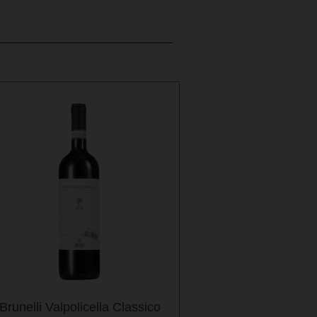
Brunelli Valpolicella Classico
Viuda Negra Otra 