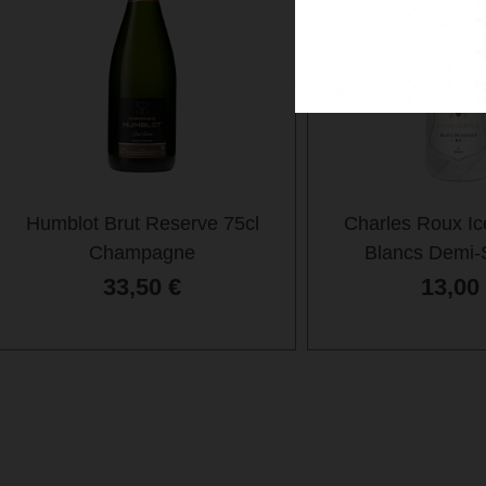
Humblot Brut Reserve 75cl
Charles Roux Ic
Champagne
Blancs Demi-
33,50
€
13,00