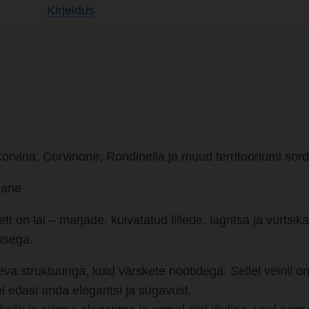
Kirjeldus
orvina, Corvinone, Rondinella ja muud territooriumi sord
ane
tt on lai – marjade, kuivatatud lillede, lagritsa ja vürts
usega.
va struktuuriga, kuid värskete nootidega. Sellel veinil 
l edasi anda elegantsi ja sügavust.