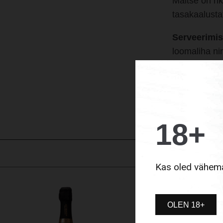
Maitse on rik
tasakaalusta
Serveerimis
loomaliha nin
18+
Kas oled vähema
OLEN 18+