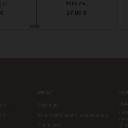
gne
2013 75cl
€
27,00
€
MEIST
KO
IN
vein
Meie lugu
Ladu
ein
Kohaletoimetamine ja tagastamine
maa
Tingimused
Vin