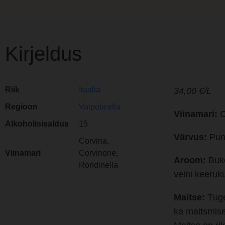
Kirjeldus
Riik
Itaalia
34,0
0 €/L
Regioon
Valpolicella
Viinamari:
C
Alkoholisisaldus
15
Värvus:
Pun
Corvina,
Viinamari
Corvinone,
Aroom:
Buke
Rondinella
veini keeruk
Maitse:
T
uge
ka maitsmise