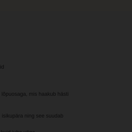
id
ika lõpuosaga, mis haakub hästi
on isikupära ning see suudab