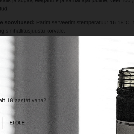
kalik ja sügav, elegantne ja samal ajal jõuline, veel noor
tud.
e soovitused:
Parim serveerimistemperatuur 16-18°C. N
g sinihallitusjuustu kõrvale.
ENIM MÜÜDUD
lt 18 aastat vana?
EI OLE