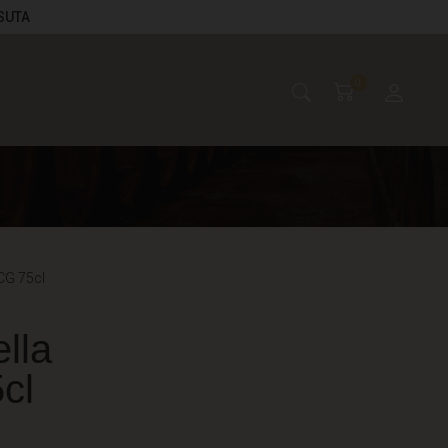
ASUTA
0
OCG 75cl
lla
cl