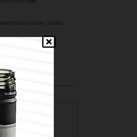
, kuid juba väga
autimiseks veise-, lamba,