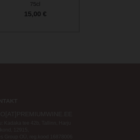
75cl
75cl
15,00
€
15,50
€
NTAKT
FO[AT]PREMIUMWINE.EE
: Kadaka tee 42b, Tallinn, Harju
kond, 12915,
es Group OÜ, reg.kood 16878006