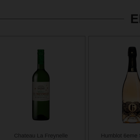
E
Chateau La Freynelle
Humblot 6eme 