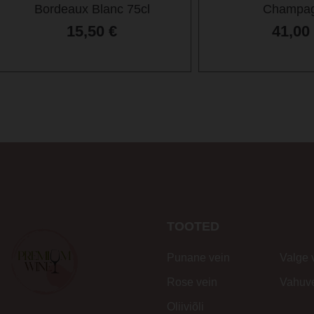
Bordeaux Blanc 75cl
Champa
15,50
€
41,00
TOOTED
Punane vein
Valge 
Rose vein
Vahuv
Oliiviõli