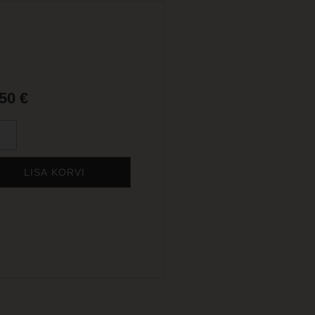
,50
€
LISA KORVI