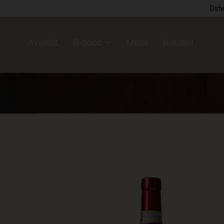
Oste
Avaleht
E-pood
Meist
Kontakt