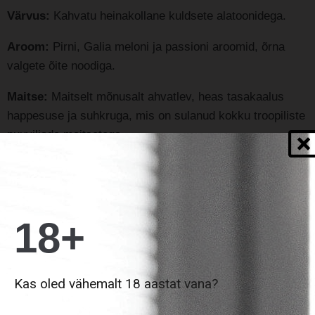
Värvus:
Kahvatu heinakollane kuldsete alatoonidega.
Aroom:
Pirni, Galia meloni ja passioni aroomid, õrna
valgete õite noodiga.
Maitse:
Maitselt mõnusalt ahvatlev, heas tasakaalus
happesuse ja suhkruga, mis on sulanud kokku troopiliste
puuviljade maitsetega.
Serveerimise soovitused:
Parim
serveerimistemperatuur 6-9°C. Nautimiseks taimetoidu,
sealiha, karpide ja laagerdunud liha kõrvale.
18+
Kas oled vähemalt 18 aastat vana?
ENIM MÜÜDUD