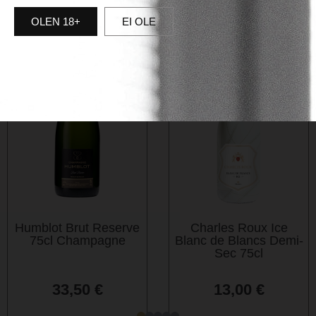
OLEN 18+
EI OLE
Humblot Brut Reserve
Charles Roux Ice
75cl Champagne
Blanc de Blancs Demi-
Sec 75cl
33,50
€
13,00
€