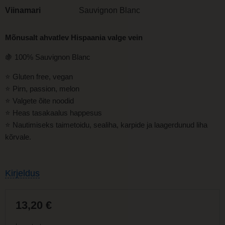
Viinamari
Sauvignon Blanc
M
õnusalt ahvatlev
Hispaania valge vein
🍇 100% Sauvignon Blanc
⭐
Gluten free, vegan
⭐
Pirn, passion, melon
⭐
Valgete õite noodid
⭐
H
eas tasakaalus happesus
⭐
Nautimiseks taimetoidu, sealiha, karpide ja laagerdunud liha
kõrvale.
Kirjeldus
13,20
€