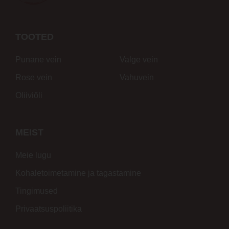
TOOTED
Punane vein
Valge vein
Rose vein
Vahuvein
Oliiviõli
MEIST
Meie lugu
Kohaletoimetamine ja tagastamine
Tingimused
Privaatsuspoliitika