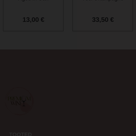
13,00
€
33,50
€
TOOTED