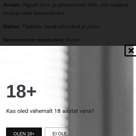
Aroom:
Algselt kirsi- ja ploomimoosi lõhn, mis seejärel
muutub veidi balsamiliseks.
Maitse:
Täidlane, tasakaalustatud ja püsiv.
Serveerimise soovitused:
Parim
serveerimistemperatuur 18-19°C. Nautimiseks keskmise
kuni pika küpsetusajaga lihaga, metsloomade ja
laagerdunud juustu kõrvale.
18+
ENIM MÜÜDUD
Kas oled vähemalt 18 aastat vana?
OLEN 18+
EI OLE