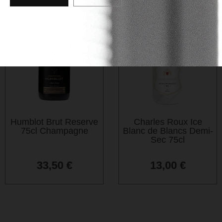
Humblot Brut Reserve
Charles Roux Ice
75cl Champagne
Blanc de Blancs Demi-
Sec 75cl
33,50
€
13,00
€