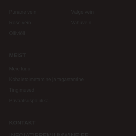
Punane vein
Valge vein
Rose vein
Vahuvein
Oliiviõli
MEIST
Meie lugu
Kohaletoimetamine ja tagastamine
Tingimused
Privaatsuspoliitika
KONTAKT
INFO[AT]PREMIUMWINE.EE