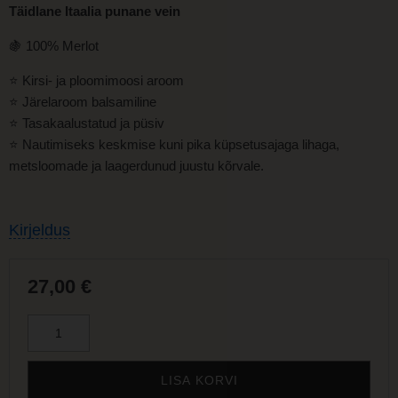
Täidlane Itaalia punane vein
🍇 100% Merlot
⭐
Kirsi- ja ploomimoosi aroom
⭐
Järelaroom balsamiline
⭐
Tasakaalustatud ja püsiv
⭐
Nautimiseks keskmise kuni pika küpsetusajaga lihaga,
metsloomade ja laagerdunud juustu kõrvale.
Kirjeldus
27,00
€
LISA KORVI