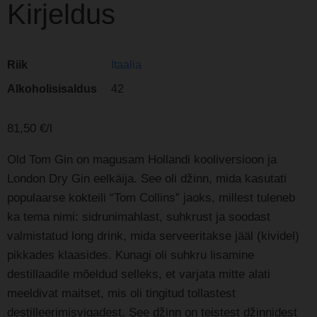
Kirjeldus
Riik
Itaalia
Alkoholisisaldus
42
81,50 €/l
Old Tom Gin on magusam Hollandi kooliversioon ja
London Dry Gin eelkäija. See oli džinn, mida kasutati
populaarse kokteili “Tom Collins” jaoks, millest tuleneb
ka tema nimi: sidrunimahlast, suhkrust ja soodast
valmistatud long drink, mida serveeritakse jääl (kividel)
pikkades klaasides. Kunagi oli suhkru lisamine
destillaadile mõeldud selleks, et varjata mitte alati
meeldivat maitset, mis oli tingitud tollastest
destilleerimisvigadest. See džinn on teistest džinnidest