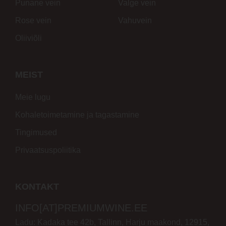
Punane vein
Valge vein
Rose vein
Vahuvein
Oliiviõli
MEIST
Meie lugu
Kohaletoimetamine ja tagastamine
Tingimused
Privaatsuspoliitika
KONTAKT
INFO[AT]PREMIUMWINE.EE
Ladu: Kadaka tee 42b, Tallinn, Harju maakond, 12915,