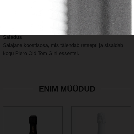
Ingver
Troopiline, ergutav värske maitsega botaaniline, kirbe ja
peaaegu vürtsikas.
Saladus
Salajane koostisosa, mis täiendab retsepti ja sisaldab
kogu Piero Old Tom Gini essentsi.
ENIM MÜÜDUD