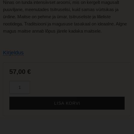
Ninas on tunda intensiivset aroomi, mis on kergelt magusalt
puuviljane, meenutades tsitruselisi, kuid samas vürtsikas ja
ürdine. Maitse on pehme ja ümar, tsitruseliste ja lilleliste
nootidega. Traditsiooni ja magususe tasakaal on ideaalne. Algne
magus maitse annab lõpus järele kadaka maitsele.
Kirjeldus
57,00
€
LISA KORVI