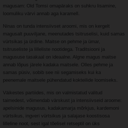
magusam: Old Tomsi omapäraks on suhkru lisamine,
loomuliku värvi annab aga karamell.
Ninas on tunda intensiivset aroomi, mis on kergelt
magusalt puuviljane, meenutades tsitruselisi, kuid samas
vürtsikas ja ürdine. Maitse on pehme ja ümar,
tsitruseliste ja lilleliste nootidega. Traditsiooni ja
magususe tasakaal on ideaalne. Algne magus maitse
annab lõpus järele kadaka maitsele. Olles pehme ja
samas püsiv, sobib see nii segamiseks kui ka
peenemale maitsele pühendatud kokteilide loomiseks.
Väikestes partiides, mis on valmistatud valitud
taimedest, võimendab värskust ja intensiivseid aroome:
apelsinide magusus, kadakamarja mõrkjus, kardemoni
vürtsikus, ingveri vürtsikus ja salajase koostisosa
lilleline noot, sest igal tõelisel retseptil on üks