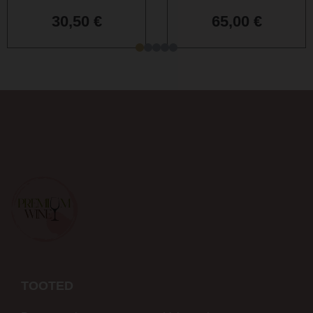
30,50
€
65,00
€
TOOTED