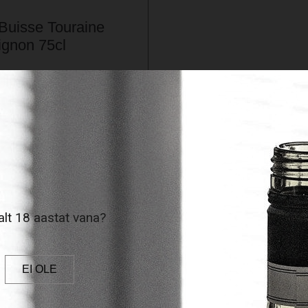
Buisse Touraine
gnon 75cl
mekas Prantsusmaa valge vein
 Sauvignon Blanc ⭐
ne ja mineraalne lõhn ⭐…
 Reading »
0
€
ote infot »
lt 18 aastat vana?
A KORVI
EI OLE