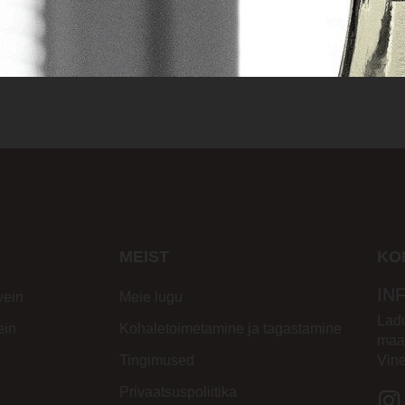
MEIST
KO
IN
vein
Meie lugu
Ladu
ein
Kohaletoimetamine ja tagastamine
maa
Tingimused
Vin
Privaatsuspoliitika