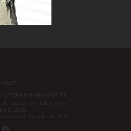
NTAKT
FO[AT]PREMIUMWINE.EE
: Kadaka tee 42b, Tallinn, Harju
kond, 12915,
es Group OÜ, reg.kood 16878006