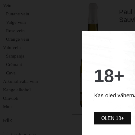
Vein
Paul 
Punane vein
Sauvi
Valge vein
Rose vein
Väga il
Orange vein
🍇 100%
Aromaat
Vahuvein
Continue
Šampanja
Crémant
18+
13,0
Cava
Alkoholivaba vein
Vaata to
Kange alkohol
Kas oled vähema
Oliiviõli
LIS
Muu
OLEN 18+
Riik
Prantsusmaa