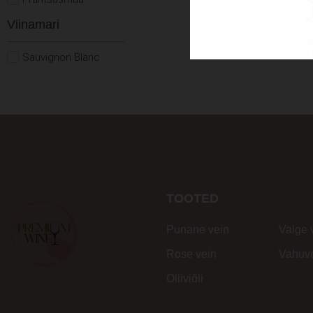
Viinamari
Sauvignon Blanc
TOOTED
Punane vein
Valge 
Rose vein
Vahuv
Oliiviõli