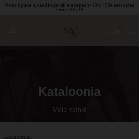
Ostes 6 pudelit, saad kogu tellimuse pealt -10%! 150€ eest ostes
tarne TASUTA
0
Kataloonia
Meie veinid
Kategooriad