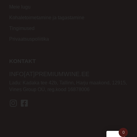
Meie lugu
Kohaletoimetamine ja tagastamine
Tingimused
Privaatsuspoliitika
KONTAKT
INFO[AT]PREMIUMWINE.EE
Ladu: Kadaka tee 42b, Tallinn, Harju maakond, 12915,
Vines Group OÜ, reg.kood 16878006
0