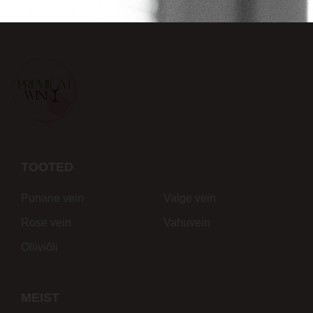
TOOTED
Punane vein
Valge vein
Rose vein
Vahuvein
Oliiviõli
MEIST