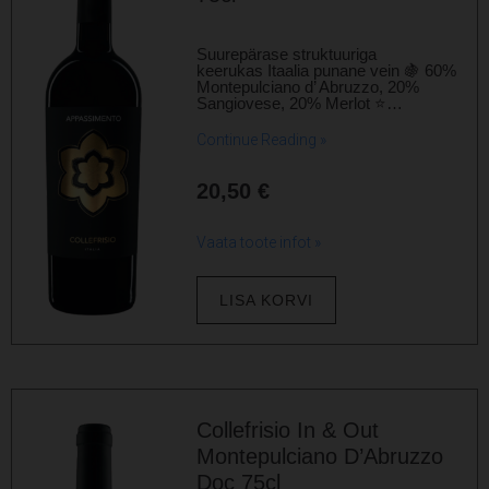
Suurepärase struktuuriga
keerukas Itaalia punane vein 🍇 60%
Montepulciano d’ Abruzzo, 20%
Sangiovese, 20% Merlot ⭐…
Continue Reading »
20,50
€
Vaata toote infot »
LISA KORVI
Collefrisio In & Out
Montepulciano D’Abruzzo
Doc 75cl