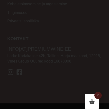
Kohaletoimetamine ja tagastamine
Tingimused
Privaatsuspoliitika
KONTAKT
INFO[AT]PREMIUMWINE.EE
Ladu: Kadaka tee 42b, Tallinn, Harju maakond, 12915,
Vines Group OÜ, reg.kood 16878006
0