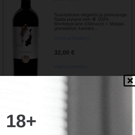
Suurepärase elegantsi ja püsivusega
Itaalia punane vein 🍇 100%
Montepulciano d’Abruzzo ⭐ Marjad,
granaatõun, kannike…
Continue Reading »
32,00
€
Vaata toote infot »
LISA KORVI
18+
Collefrisio Magnolia Bianco
75cl