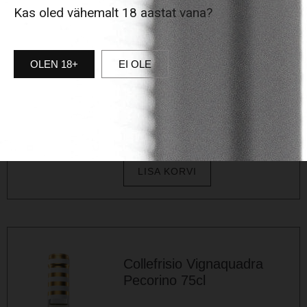
Kas oled vähemalt 18 aastat vana?
Värske ja täidlane Itaalia valge vein
🍇 Sauvignon, Falanghina, Trebbiano,
Traminer ⭐ Kollane virsik,
troopilised…
OLEN 18+
EI OLE
Continue Reading »
20,50
€
Vaata toote infot »
LISA KORVI
Collefrisio Vignaquadra
Pecorino 75cl