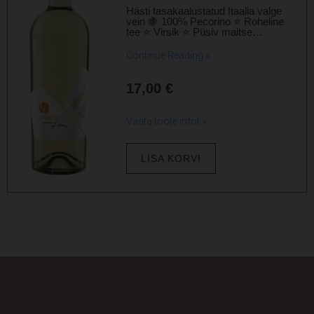
Hästi tasakaalustatud Itaalia valge
vein 🍇 100% Pecorino ⭐ Roheline
tee ⭐ Virsik ⭐ Püsiv maitse…
Continue Reading »
17,00
€
Vaata toote infot »
LISA KORVI